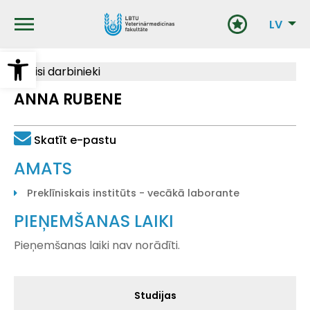
Pārlekt
uz
LV
galveno
saturu
Open toolbar
Visi darbinieki
ANNA RUBENE
Skatīt e-pastu
AMATS
Preklīniskais institūts - vecākā laborante
PIEŅEMŠANAS LAIKI
Pieņemšanas laiki nav norādīti.
Galvenā
Studijas
izvēlne