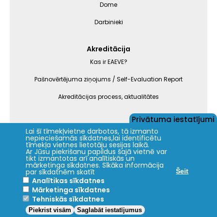
Dome
Darbinieki
Akreditācija
Kas ir EAEVE?
Pašnovērtējuma ziņojums / Self-Evaluation Report
Akreditācijas process, aktualitātes
Privātuma iestatījumi
Lai šī tīmekļvietne darbotos, tā izmanto
nepieciešamās sīkdatnes,lai identificētu
Jelgava
+20.5°C
tīmekļa vietnes lietotāju sesijas laikā.
Ar Jūsu piekrišanu papildus šajā vietnē var
2024 © LBTU ITZAC
tikt izmantotas arī analītiskās un
mārketinga sīkdatnes. Sīkāka informācija
Privātuma politika
par sīkdatnēm skatīt
Šeit
Analītikas sīkdatnes
Mārketinga sīkdatnes
Tehniskās sīkdatnes
Piekrist visām
Saglabāt iestatījumus