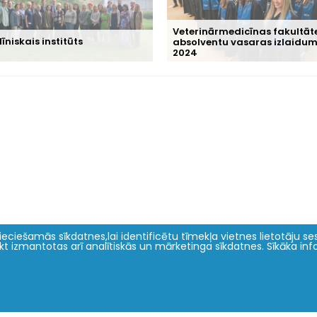
Veterinārmedicīnas fakultāt
līniskais institūts
absolventu vasaras izlaidu
2024
eciešamās sīkdatnes,lai identificētu tīmekļa vietnes lietotāju sesi
tikt izmantotas arī analītiskās un mārketinga sīkdatnes. Sīkāka in
Zinātne un inovācijas
Par mums
erinārmedicīnas zinātnes un prakses
Vēsture
aktualitātes 2022
Dekanāts
Projekti
Dome