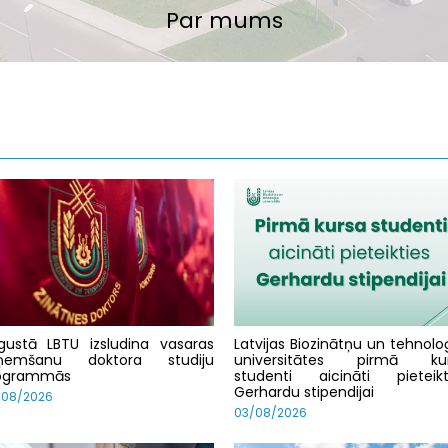
Zinātne un inovācijas
Par mums
Studijas
gustā LBTU izsludina vasaras
Latvijas Biozinātņu un tehnoloģ
ņemšanu doktora studiju
universitātes pirmā ku
ogrammās
studenti aicināti pieteikt
Gerhardu stipendijai
/08/2026
03/08/2026