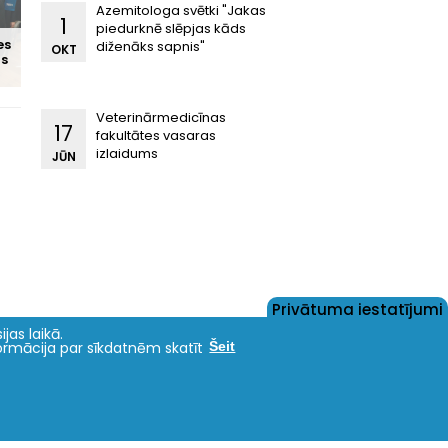
Azemitologa svētki "Jakas
1
piedurknē slēpjas kāds
es
diženāks sapnis"
OKT
ms
Veterinārmedicīnas
17
fakultātes vasaras
izlaidums
JŪN
Privātuma iestatījumi
jas laikā.
formācija par sīkdatnēm skatīt
Šeit
Akreditācija
Kas ir EAEVE?
Pašnovērtējuma ziņojums / Self-
Evaluation Report