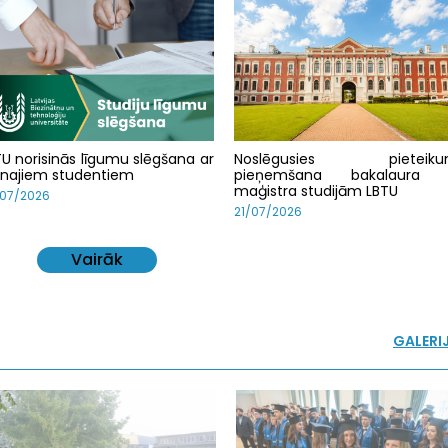
TU norisinās līgumu slēgšana ar
Noslēgusies pieteiku
unajiem studentiem
pieņemšana bakalaura 
maģistra studijām LBTU
/07/2026
21/07/2026
Vairāk
GALERI