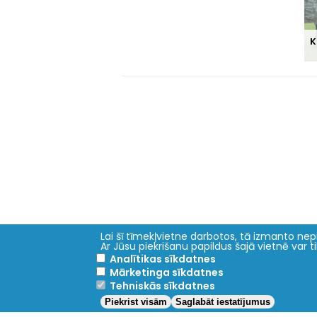
K
Lai šī tīmekļvietne darbotos, tā izmanto nepi
Ar Jūsu piekrišanu papildus šajā vietnē var 
Galvenā
Studijas
Analītikas sīkdatnes
izvēlne
Mārketinga sīkdatnes
Pamatstudijas
Vet
Tehniskās sīkdatnes
Doktora studijas
Piekrist visām
Saglabāt iestatījumus
Stipendijas