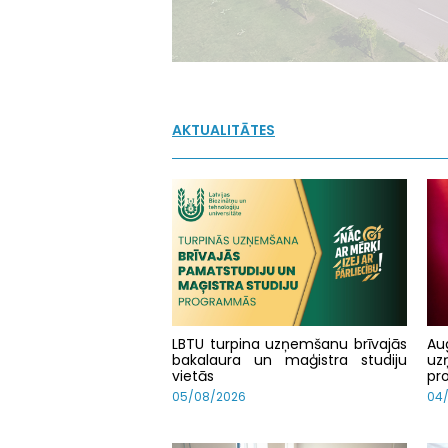
AKTUALITĀTES
LBTU turpina uzņemšanu brīvajās
Au
bakalaura un maģistra studiju
uz
vietās
pr
05/08/2026
04