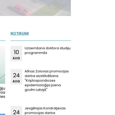
NOTIKUMI
Uzņemšana doktora studiju
10
programmās
AUG
Alīnas Zolovas promocijas
24
darba aizstāvēšana
"Kriptosporidiozes
AUG
epidemioloğija piena
iju
govīm Latvijā"
rsa
ies
Jevgēnijas Kondratjevas
24
promocijas darba