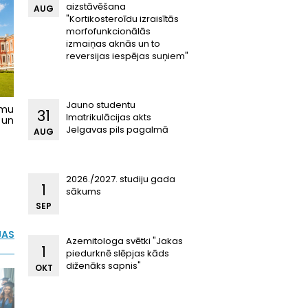
aizstāvēšana
AUG
"Kortikosteroīdu izraisītās
morfofunkcionālās
izmaiņas aknās un to
reversijas iespējas suņiem"
Jauno studentu
mu
31
Imatrikulācijas akts
un
Jelgavas pils pagalmā
AUG
2026./2027. studiju gada
1
sākums
SEP
JAS
Azemitologa svētki "Jakas
1
piedurknē slēpjas kāds
diženāks sapnis"
OKT