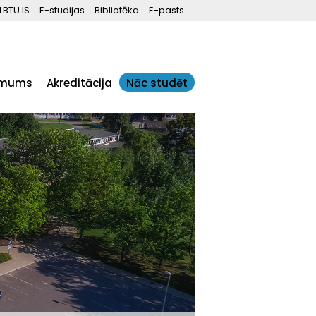
LBTU IS
E-studijas
Bibliotēka
E-pasts
 mums
Akreditācija
Nāc studēt