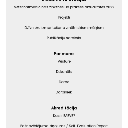
Veterinārmedicīnas zinātnes un prakses aktualitātes 2022
Projekti
Dzīvnieku izmantošana zinātniskiem mērķiem
Publikāciju saraksts
Par mums
Vēsture
Dekanāts
Dome
Darbinieki
Akreditācija
Kas ir EAEVE?
Pašnovērtējuma ziņojums / Self-Evaluation Report