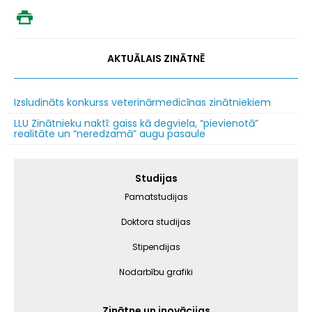
AKTUĀLAIS ZINĀTNĒ
Izsludināts konkurss veterinārmedicīnas zinātniekiem
LLU Zinātnieku naktī: gaiss kā degviela, “pievienotā”
realitāte un “neredzamā” augu pasaule
Galvenā
Studijas
izvēlne
Pamatstudijas
Doktora studijas
Stipendijas
Nodarbību grafiki
Zinātne un inovācijas