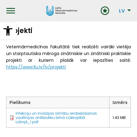
Pārlekt
uz
LV
galveno
saturu
Open toolbar
Projekti
Veterinārmedicīnas fakultātē tiek realizēti vairāki vietēja
un starptautiska mēroga zinātniskie un zinātniski praktiskie
projekti ar kuriem plašāk var iepazīties saitē:
https://www.llu.lv/lv/projekti
Pielikums
Izmērs
Infekciju un invāzijas slimību ierobežošanas
vadlīnijas antibiotiku brīvā cūkkopībā
1.43 MB
Latvijā_1.pdf