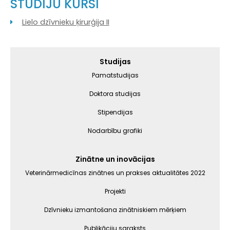
STUDIJU KURSI
Lielo dzīvnieku ķirurģija II
Galvenā
Studijas
izvēlne
Pamatstudijas
Doktora studijas
Stipendijas
Nodarbību grafiki
Zinātne un inovācijas
Veterinārmedicīnas zinātnes un prakses aktualitātes 2022
Projekti
Dzīvnieku izmantošana zinātniskiem mērķiem
Publikāciju saraksts