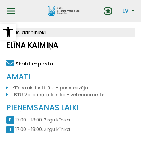
Pārlekt
uz
LV
galveno
saturu
Open toolbar
Visi darbinieki
ELĪNA KAIMIŅA
Skatīt e-pastu
AMATI
Klīniskais institūts - pasniedzēja
LBTU Veterinārā klīnika - veterinārārste
PIEŅEMŠANAS LAIKI
P
17:00 - 18:00, Zirgu klīnika
T
17:00 - 18:00, Zirgu klīnika