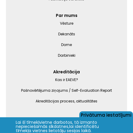
Par mums
Vēsture
Dekanāts
Dome
Darbinieki
Akreditācija
Kas ir EAEVE?
Pašnovērtējuma ziņojums / Self-Evaluation Report
Akreditācijas process, aktualitātes
Privātuma iestatījumi
Lai šī tīmekļvietne darbotos, tā izmanto
nepieciešamās sīkdatnes,lai identificētu
Jelgava
+21.4°C
tīmekļa vietnes lietotāju sesijas laikā.